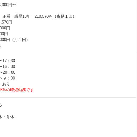
,300円〜
 正看 職歴13年 210,570円（夜勤１回）
570円
000円
00円
,000円（月１回）
り
17：30
16：30
〜20：00
〜９：00
トあり
75%の時短勤務です
る
休・育休、