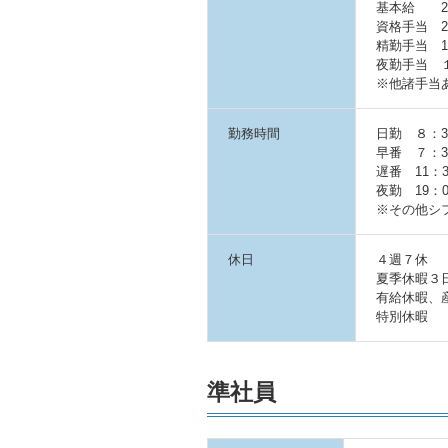
基本給 20
資格手当 20
精勤手当 10
夜勤手当 １回
※他諸手当
勤務時間
日勤 ８：30
早番 ７：30
遅番 11：3
夜勤 19：0
※その他シ
休日
４週７休
夏季休暇３
有給休暇、
特別休暇
準社員