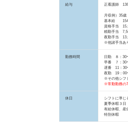
給与
正看護師 138
月収例）35歳
基本給 154,
資格手当 15,
精勤手当 7,5
夜勤手当 13
※他諸手当あ
勤務時間
日勤 ８：30〜
早番 ７：30〜
遅番 11：30
夜勤 19：00
※その他シフ
※常勤勤務の
休日
シフトに準じ
夏季休暇３日
有給休暇、産
特別休暇